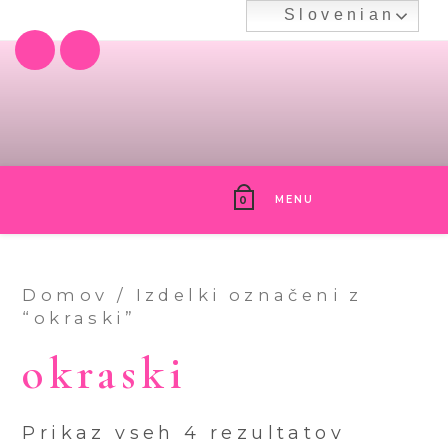
Skip
Slovenian
to
content
MENU
0
Domov
/ Izdelki označeni z
“okraski”
okraski
Prikaz vseh 4 rezultatov