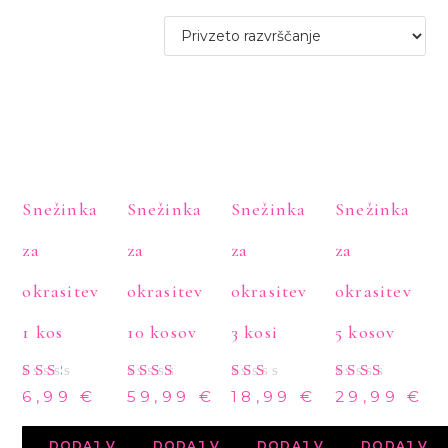
Snežinka
Snežinka
Snežinka
Snežinka
za
za
za
za
okrasitev
okrasitev
okrasitev
okrasitev
1 kos
10 kosov
3 kosi
5 kosov
Oce
Oce
Oc
Oce
6,99
€
59,99
€
18,99
€
29,99
€
nje
njen
enj
njen
no
o
eno
o
2.3
2.88
2.2
2.80
DODAJ V
DODAJ V
DODAJ V
DODAJ V