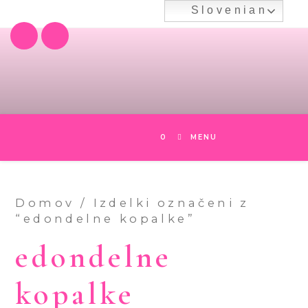
Skip
Slovenian
to
content
0
MENU
Domov
/ Izdelki označeni z
“edondelne kopalke”
edondelne
kopalke