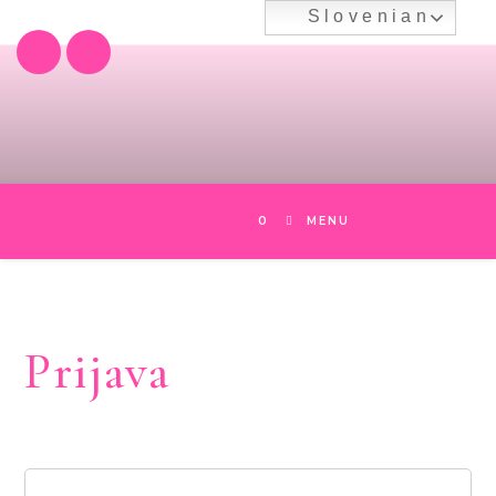
Skip
Slovenian
to
content
0
MENU
Prijava