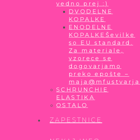
vedno prej :)
DVODELNE
KOPALKE
ENODELNE
KOPALKE
Ševilke
so EU standard.
Za materiale,
vzorece se
dogovarjamo
preko epošte –
maja@mfustvarja
SCHRUNCHIE
ELASTIKA
OSTALO
ZAPESTNICE