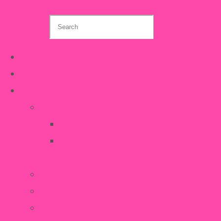
Search
this
website
DOMOV
GALERIJA
TRGOVINA
DROBIŽNICE
DROBIŽNICE
DROBIŽNICA Z
NAPISOM
DREČKE
POSEBNE PRILOŽNOSTI
PRAZNIČNI ČAS