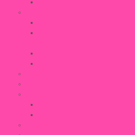
NOVOLETNI OKRASKI
OBESKI
JUNAKI IN JUNAKINJE
KDO PA JE TVOJ
JUNAK?
ŽIVALI
NOVOLETNI OKRASKI
ZAPESTNICE
KOMPLETI
KOPALKE
DVODELNE KOPALKE
ENODELNE KOPALKE
SCHRUNCHIE ELASTIKA