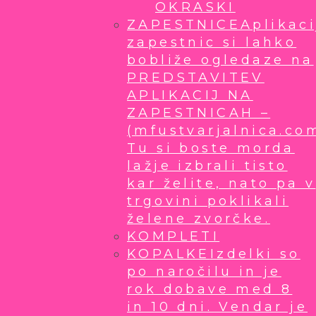
OKRASKI
ZAPESTNICE
Aplikaci
zapestnic si lahko
bobliže ogledaze na
PREDSTAVITEV
APLIKACIJ NA
ZAPESTNICAH –
(mfustvarjalnica.co
Tu si boste morda
lažje izbrali tisto
kar želite, nato pa v
trgovini poklikali
želene zvorčke.
KOMPLETI
KOPALKE
Izdelki so
po naročilu in je
rok dobave med 8
in 10 dni. Vendar je